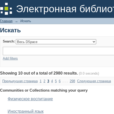
Искать
Электронная библио
Главная
→
Искать
Искать
Search:
Add filters
Showing 10 out of a total of 2980 results.
(0.0 seconds)
Предыдущая страница
1
2
3
4
5
6
. . .
298
Следующая страница
Communities or Collections matching your query
Физическое воспитание
Иностранный язык