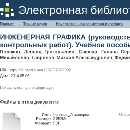
ИНЖЕНЕРНАЯ ГРАФИКА (руководств
Электронная библио
Учебное пособие
Главная
→
Точные науки
→
Начертательная геометрия и графика
→
ИНЖЕНЕРНАЯ ГРАФИКА (руководст
контрольных работ). Учебное пособ
Поляков, Леонид Григорьевич
;
Слюсар, Галина Сер
Михайловна
;
Гаврилов, Михаил Александрович
;
Федин
URI:
http://hdl.handle.net/123456789/1002
Дата:
2014-05-06
Показать полную информацию
Файлы в этом документе
Имя:
Поляков_Инженерна ...
Откры
Размер:
2.852Mb
Формат:
PDF