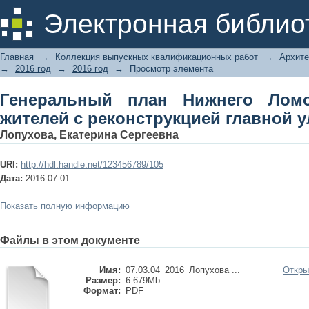
Генеральный план Нижнего Ломова 
Электронная библио
главной улицы города
Главная
→
Коллекция выпускных квалификационных работ
→
Архите
→
2016 год
→
2016 год
→
Просмотр элемента
Генеральный план Нижнего Лом
жителей с реконструкцией главной 
Лопухова, Екатерина Сергеевна
URI:
http://hdl.handle.net/123456789/105
Дата:
2016-07-01
Показать полную информацию
Файлы в этом документе
Имя:
07.03.04_2016_Лопухова ...
Откры
Размер:
6.679Mb
Формат:
PDF