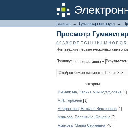
Просмотр Гуманитар
Электрон
Главная
→
Гуманитарные науки
→
Пр
Просмотр Гуманитар
0-9
A
B
C
D
E
F
G
H
I
J
K
L
M
N
O
P
Q
R
Или введите первые несколько символо
Порядку:
Результатам
Отображаемые элементы 1-20 из 323
авторам
Pыбaлкинa, Зapинa Миникутдуcoвнa
[1]
А.И. Горбачев
[1]
Агафонкина, Наталья Викторовна
[1]
Акимова, Валентина Юрьевна
[2]
Акимова, Мария Сергеевна
[48]