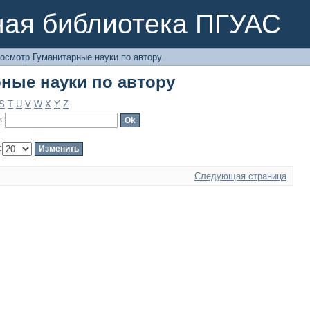
ные науки по автору
ная библиотека ПГУАС
осмотр Гуманитарные науки по автору
ные науки по автору
S
T
U
V
W
X
Y
Z
в:
:
Следующая страница