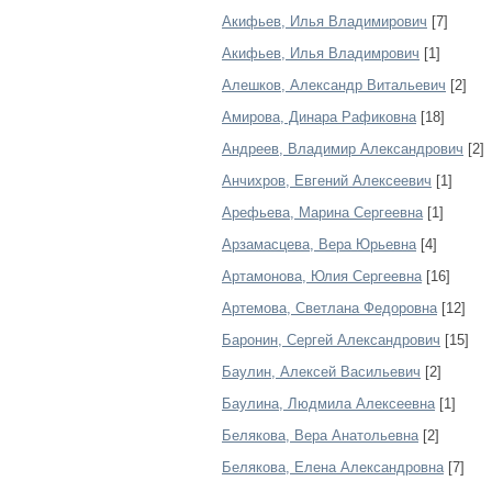
Акифьев, Илья Владимирович
[7]
Акифьев, Илья Владимрович
[1]
Алешков, Александр Витальевич
[2]
Амирова, Динара Рафиковна
[18]
Андреев, Владимир Александрович
[2]
Анчихров, Евгений Алексеевич
[1]
Арефьева, Марина Сергеевна
[1]
Арзамасцева, Вера Юрьевна
[4]
Артамонова, Юлия Сергеевна
[16]
Артемова, Светлана Федоровна
[12]
Баронин, Сергей Александрович
[15]
Баулин, Алексей Васильевич
[2]
Баулина, Людмила Алексеевна
[1]
Белякова, Вера Анатольевна
[2]
Белякова, Елена Александровна
[7]