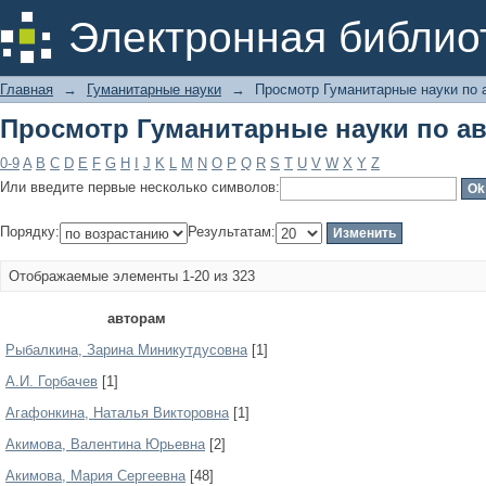
Просмотр Гуманитарные науки по а
Электронная библио
Главная
→
Гуманитарные науки
→
Просмотр Гуманитарные науки по 
Просмотр Гуманитарные науки по а
0-9
A
B
C
D
E
F
G
H
I
J
K
L
M
N
O
P
Q
R
S
T
U
V
W
X
Y
Z
Или введите первые несколько символов:
Порядку:
Результатам:
Отображаемые элементы 1-20 из 323
авторам
Pыбaлкинa, Зapинa Миникутдуcoвнa
[1]
А.И. Горбачев
[1]
Агафонкина, Наталья Викторовна
[1]
Акимова, Валентина Юрьевна
[2]
Акимова, Мария Сергеевна
[48]