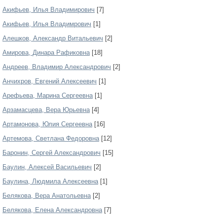
Акифьев, Илья Владимирович
[7]
Акифьев, Илья Владимрович
[1]
Алешков, Александр Витальевич
[2]
Амирова, Динара Рафиковна
[18]
Андреев, Владимир Александрович
[2]
Анчихров, Евгений Алексеевич
[1]
Арефьева, Марина Сергеевна
[1]
Арзамасцева, Вера Юрьевна
[4]
Артамонова, Юлия Сергеевна
[16]
Артемова, Светлана Федоровна
[12]
Баронин, Сергей Александрович
[15]
Баулин, Алексей Васильевич
[2]
Баулина, Людмила Алексеевна
[1]
Белякова, Вера Анатольевна
[2]
Белякова, Елена Александровна
[7]