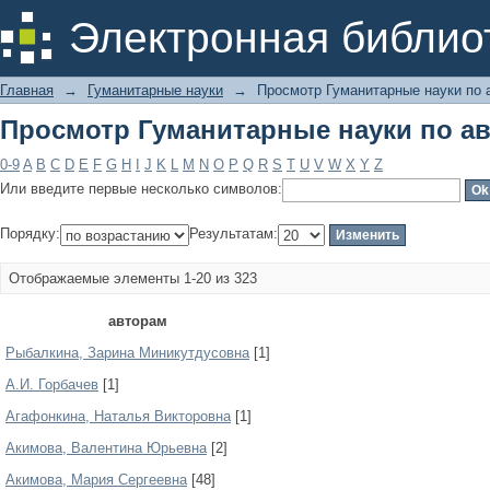
Просмотр Гуманитарные науки по а
Электронная библио
Главная
→
Гуманитарные науки
→
Просмотр Гуманитарные науки по 
Просмотр Гуманитарные науки по а
0-9
A
B
C
D
E
F
G
H
I
J
K
L
M
N
O
P
Q
R
S
T
U
V
W
X
Y
Z
Или введите первые несколько символов:
Порядку:
Результатам:
Отображаемые элементы 1-20 из 323
авторам
Pыбaлкинa, Зapинa Миникутдуcoвнa
[1]
А.И. Горбачев
[1]
Агафонкина, Наталья Викторовна
[1]
Акимова, Валентина Юрьевна
[2]
Акимова, Мария Сергеевна
[48]