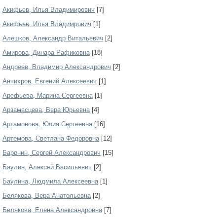
Акифьев, Илья Владимирович
[7]
Акифьев, Илья Владимрович
[1]
Алешков, Александр Витальевич
[2]
Амирова, Динара Рафиковна
[18]
Андреев, Владимир Александрович
[2]
Анчихров, Евгений Алексеевич
[1]
Арефьева, Марина Сергеевна
[1]
Арзамасцева, Вера Юрьевна
[4]
Артамонова, Юлия Сергеевна
[16]
Артемова, Светлана Федоровна
[12]
Баронин, Сергей Александрович
[15]
Баулин, Алексей Васильевич
[2]
Баулина, Людмила Алексеевна
[1]
Белякова, Вера Анатольевна
[2]
Белякова, Елена Александровна
[7]