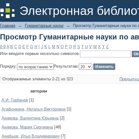
Просмотр Гуманитарные науки по а
Электронная библио
Главная
→
Гуманитарные науки
→
Просмотр Гуманитарные науки по 
Просмотр Гуманитарные науки по а
0-9
A
B
C
D
E
F
G
H
I
J
K
L
M
N
O
P
Q
R
S
T
U
V
W
X
Y
Z
Или введите первые несколько символов:
Порядку:
Результатам:
Отображаемые элементы 2-21 из 323
Предыдущ
авторам
А.И. Горбачев
[1]
Агафонкина, Наталья Викторовна
[1]
Акимова, Валентина Юрьевна
[2]
Акимова, Мария Сергеевна
[48]
Акифьев, Илья Владимирович
[7]