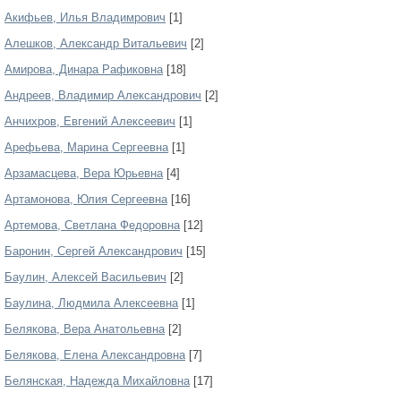
Акифьев, Илья Владимрович
[1]
Алешков, Александр Витальевич
[2]
Амирова, Динара Рафиковна
[18]
Андреев, Владимир Александрович
[2]
Анчихров, Евгений Алексеевич
[1]
Арефьева, Марина Сергеевна
[1]
Арзамасцева, Вера Юрьевна
[4]
Артамонова, Юлия Сергеевна
[16]
Артемова, Светлана Федоровна
[12]
Баронин, Сергей Александрович
[15]
Баулин, Алексей Васильевич
[2]
Баулина, Людмила Алексеевна
[1]
Белякова, Вера Анатольевна
[2]
Белякова, Елена Александровна
[7]
Белянская, Надежда Михайловна
[17]