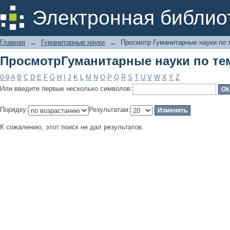
ПросмотрГуманитарные науки по те
Электронная библио
Главная
→
Гуманитарные науки
→
Просмотр Гуманитарные науки по 
ПросмотрГуманитарные науки по те
0-9
A
B
C
D
E
F
G
H
I
J
K
L
M
N
O
P
Q
R
S
T
U
V
W
X
Y
Z
Или введите первые несколько символов:
Порядку:
Результатам:
К сожалению, этот поиск не дал результатов.