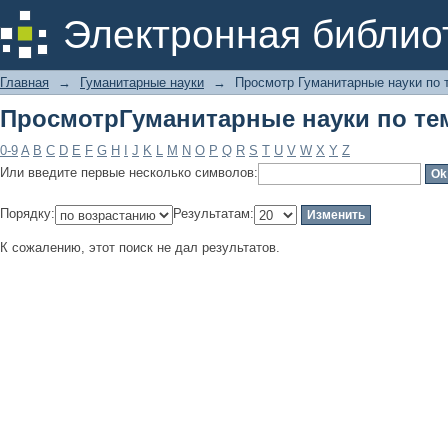
ПросмотрГуманитарные науки по те
Электронная библио
Главная
→
Гуманитарные науки
→
Просмотр Гуманитарные науки по 
ПросмотрГуманитарные науки по те
0-9
A
B
C
D
E
F
G
H
I
J
K
L
M
N
O
P
Q
R
S
T
U
V
W
X
Y
Z
Или введите первые несколько символов:
Порядку:
Результатам:
К сожалению, этот поиск не дал результатов.