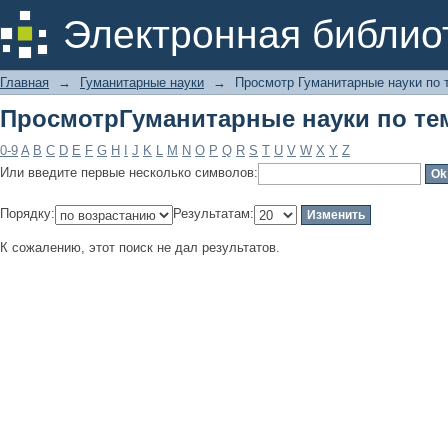
ПросмотрГуманитарные науки по те
Электронная библио
Главная
→
Гуманитарные науки
→
Просмотр Гуманитарные науки по 
ПросмотрГуманитарные науки по те
0-9
A
B
C
D
E
F
G
H
I
J
K
L
M
N
O
P
Q
R
S
T
U
V
W
X
Y
Z
Или введите первые несколько символов:
Порядку:
Результатам:
К сожалению, этот поиск не дал результатов.