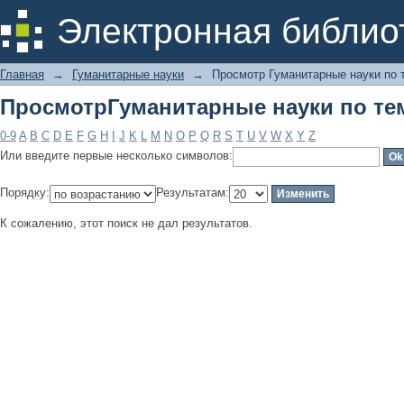
ПросмотрГуманитарные науки по те
Электронная библио
Главная
→
Гуманитарные науки
→
Просмотр Гуманитарные науки по 
ПросмотрГуманитарные науки по те
0-9
A
B
C
D
E
F
G
H
I
J
K
L
M
N
O
P
Q
R
S
T
U
V
W
X
Y
Z
Или введите первые несколько символов:
Порядку:
Результатам:
К сожалению, этот поиск не дал результатов.