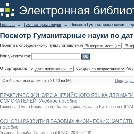
Посмотр Гуманитарные науки по дат
Электронная библио
Главная
→
Гуманитарные науки
→
Посмотр Гуманитарные науки по д
Посмотр Гуманитарные науки по дат
Перейти к определенному пункту оглавления
Или укажите год:
Отсортировать по:
Порядку:
Резу
Отображаемые элементы 21-40 из 869
Предыдущ
ПРАКТИЧЕСКИЙ КУРС АНГЛИЙСКОГО ЯЗЫКА ДЛЯ МАГИ
СОИСКАТЕЛЕЙ. Учебное пособие
Гринцова, Ольга Васильевна
;
Солманидина, Наталья Викторовна
(
ПГУА
ОСНОВЫ РАЗВИТИЯ БАЗОВЫХ ФИЗИЧЕСКИХ КАЧЕСТВ С
пособие
Уракова, Дильбар Салимовна
(
ПГУАС
,
2013-02-19
)