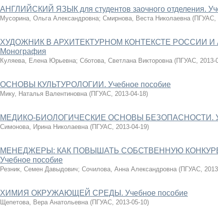
АНГЛИЙСКИЙ ЯЗЫК для студентов заочного отделения. Уч
Мусорина, Ольга Александровна
;
Смирнова, Веста Николаевна
(
ПГУАС
,
ХУДОЖНИК В АРХИТЕКТУРНОМ КОНТЕКСТЕ РОССИИ И А
Монография
Куляева, Елена Юрьевна
;
Сботова, Светлана Викторовна
(
ПГУАС
,
2013-
ОСНОВЫ КУЛЬТУРОЛОГИИ. Учебное пособие
Мику, Наталья Валентиновна
(
ПГУАС
,
2013-04-18
)
МЕДИКО-БИОЛОГИЧЕСКИЕ ОСНОВЫ БЕЗОПАСНОСТИ. Уч
Симонова, Ирина Николаевна
(
ПГУАС
,
2013-04-19
)
МЕНЕДЖЕРЫ: КАК ПОВЫШАТЬ СОБСТВЕННУЮ КОНКУ
Учебное пособие
Резник, Семен Давыдович
;
Сочилова, Анна Александровна
(
ПГУАС
,
2013
ХИМИЯ ОКРУЖАЮЩЕЙ СРЕДЫ. Учебное пособие
Щепетова, Вера Анатольевна
(
ПГУАС
,
2013-05-10
)