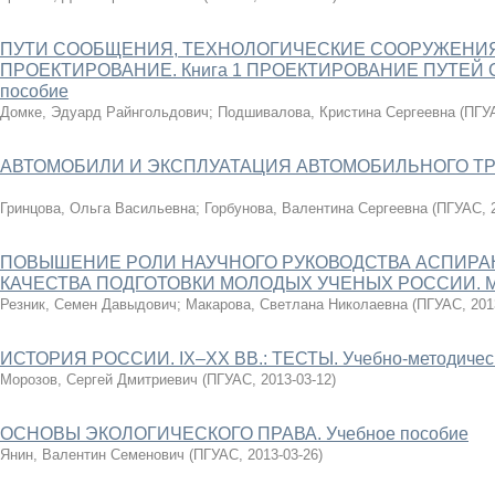
ПУТИ СООБЩЕНИЯ, ТЕХНОЛОГИЧЕСКИЕ СООРУЖЕНИЯ
ПРОЕКТИРОВАНИЕ. Книга 1 ПРОЕКТИРОВАНИЕ ПУТЕЙ 
пособие
Домке, Эдуард Райнгольдович
;
Подшивалова, Кристина Сергеевна
(
ПГУ
АВТОМОБИЛИ И ЭКСПЛУАТАЦИЯ АВТОМОБИЛЬНОГО ТРАН
Гринцова, Ольга Васильевна
;
Горбунова, Валентина Сергеевна
(
ПГУАС
,
ПОВЫШЕНИЕ РОЛИ НАУЧНОГО РУКОВОДСТВА АСПИРА
КАЧЕСТВА ПОДГОТОВКИ МОЛОДЫХ УЧЕНЫХ РОССИИ. М
Резник, Семен Давыдович
;
Макарова, Светлана Николаевна
(
ПГУАС
,
201
ИСТОРИЯ РОССИИ. IX–XX ВВ.: ТЕСТЫ. Учебно-методичес
Морозов, Сергей Дмитриевич
(
ПГУАС
,
2013-03-12
)
ОСНОВЫ ЭКОЛОГИЧЕСКОГО ПРАВА. Учебное пособие
Янин, Валентин Семенович
(
ПГУАС
,
2013-03-26
)