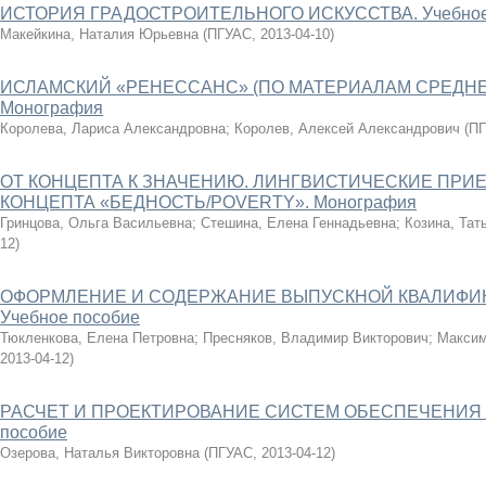
ИСТОРИЯ ГРАДОСТРОИТЕЛЬНОГО ИСКУССТВА. Учебное
Макейкина, Наталия Юрьевна
(
ПГУАС
,
2013-04-10
)
ИСЛАМСКИЙ «РЕНЕССАНС» (ПО МАТЕРИАЛАМ СРЕДНЕ
Монография
Королева, Лариса Александровна
;
Королев, Алексей Александрович
(
П
ОТ КОНЦЕПТА К ЗНАЧЕНИЮ. ЛИНГВИСТИЧЕСКИЕ ПР
КОНЦЕПТА «БЕДНОСТЬ/POVERTY». Монография
Гринцова, Ольга Васильевна
;
Стешина, Елена Геннадьевна
;
Козина, Тат
12
)
ОФОРМЛЕНИЕ И СОДЕРЖАНИЕ ВЫПУСКНОЙ КВАЛИФИ
Учебное пособие
Тюкленкова, Елена Петровна
;
Пресняков, Владимир Викторович
;
Максим
2013-04-12
)
РАСЧЕТ И ПРОЕКТИРОВАНИЕ СИСТЕМ ОБЕСПЕЧЕНИЯ 
пособие
Озерова, Наталья Викторовна
(
ПГУАС
,
2013-04-12
)