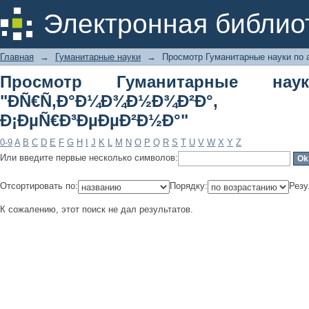
Просмотр Гуманитарные науки по а
Электронная библио
Ð¡ÐµÑ€Ð³ÐµÐµÐ²Ð½Ð°"
Главная
→
Гуманитарные науки
→
Просмотр Гуманитарные науки по 
Просмотр Гуманитарные на
"ÐÑ€Ñ‚Ð°Ð¼Ð¾Ð½Ð¾Ð²Ð
Ð¡ÐµÑ€Ð³ÐµÐµÐ²Ð½Ð°"
0-9
A
B
C
D
E
F
G
H
I
J
K
L
M
N
O
P
Q
R
S
T
U
V
W
X
Y
Z
Или введите первые несколько символов:
Отсортировать по:
Порядку:
Резу
К сожалению, этот поиск не дал результатов.