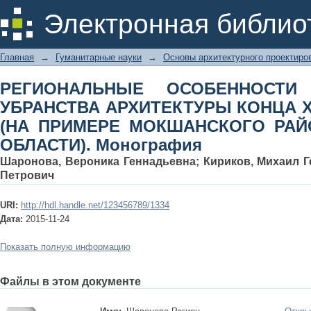
РЕГИОНАЛЬНЫЕ ОСОБЕННОС
Электронная библио
АРХИТЕКТУРЫ КОНЦА XIX–НАЧАЛ
РАЙОНА ПЕНЗЕНСКОЙ ОБЛАСТИ). М
Главная
→
Гуманитарные науки
→
Основы архитектурного проектиро
РЕГИОНАЛЬНЫЕ ОСОБЕННОСТИ 
УБРАНСТВА АРХИТЕКТУРЫ КОНЦА X
(НА ПРИМЕРЕ МОКШАНСКОГО РАЙ
ОБЛАСТИ). Монография
Шаронова, Вероника Геннадьевна
;
Кириков, Михаил 
Петрович
URI:
http://hdl.handle.net/123456789/1334
Дата:
2015-11-24
Показать полную информацию
Файлы в этом документе