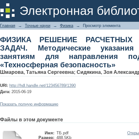
ФИЗИКА РЕШЕНИЕ РАСЧЕТНЫХ И 
Электронная библио
указания к практическим занятиям
«Техносферная безопасность»
Главная
→
Точные науки
→
Физика
→
Просмотр элемента
ФИЗИКА РЕШЕНИЕ РАСЧЕТНЫХ 
ЗАДАЧ. Методические указания
занятиям для направления подг
«Техносферная безопасность»
Шмарова, Татьяна Сергеевна
;
Сидякина, Зоя Александ
URI:
http://hdl.handle.net/123456789/1390
Дата:
2015-06-19
Показать полную информацию
Файлы в этом документе
Имя:
ТБ.pdf
Откры
Размер:
488.5Kb