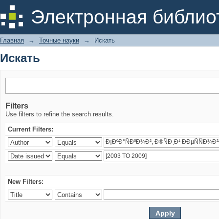
Искать
Электронная библио
Главная
→
Точные науки
→
Искать
Искать
Filters
Use filters to refine the search results.
Current Filters:
New Filters: