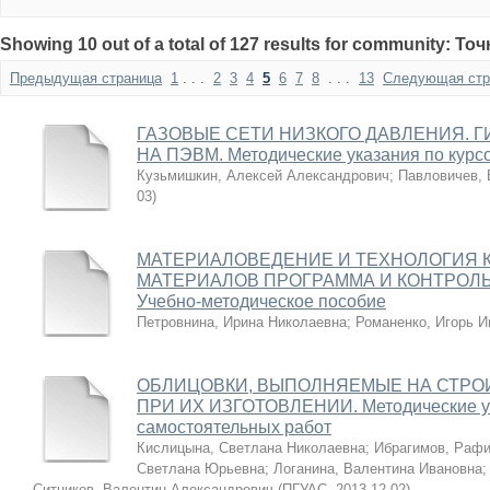
Showing 10 out of a total of 127 results for community: Т
Предыдущая страница
1
. . .
2
3
4
5
6
7
8
. . .
13
Следующая стр
ГАЗОВЫЕ СЕТИ НИЗКОГО ДАВЛЕНИЯ. 
НА ПЭВМ. Методические указания по курс
Кузьмишкин, Алексей Александрович
;
Павловичев,
03
)
МАТЕРИАЛОВЕДЕНИЕ И ТЕХНОЛОГИЯ
МАТЕРИАЛОВ ПРОГРАММА И КОНТРОЛЬ
Учебно-методическое пособие
Петровнина, Ирина Николаевна
;
Романенко, Игорь И
ОБЛИЦОВКИ, ВЫПОЛНЯЕМЫЕ НА СТРО
ПРИ ИХ ИЗГОТОВЛЕНИИ. Методические у
самостоятельных работ
Кислицына, Светлана Николаевна
;
Ибрагимов, Рафи
Светлана Юрьевна
;
Логанина, Валентина Ивановна
Ситников, Валентин Александрович
(
ПГУАС
,
2013-12-02
)