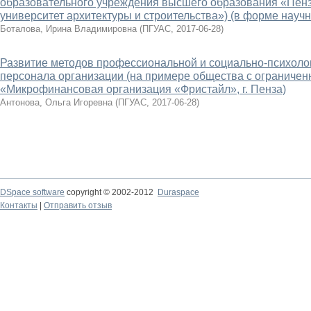
образовательного учреждения высшего образования «Пен
университет архитектуры и строительства») (в форме науч
Боталова, Ирина Владимировна
(
ПГУАС
,
2017-06-28
)
Развитие методов профессиональной и социально-психоло
персонала организации (на примере общества с ограничен
«Микрофинансовая организация «Фристайл», г. Пенза)
Антонова, Ольга Игоревна
(
ПГУАС
,
2017-06-28
)
DSpace software
copyright © 2002-2012
Duraspace
Контакты
|
Отправить отзыв