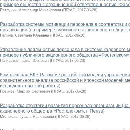
примере общества с ограниченной ответственностью "Фавори
Петрунин, Александр Михайлович
(
ПГУАС
,
2017-06-28
)
Разработка системы мотивации персонала в соответствии с
организации (на примере публичного акционерного обществ
Папина, Светлана Юрьевна
(
ПГУАС
,
2017-06-28
)
Управление лояльностью персонала в системе кадрового 
примере публичного акционерного общества «Ростелеком», 
Панкратов, Павел Юрьевич
(
ПГУАС
,
2017-06-28
)
Комплексная ВКР. Развитие российской модели управления
сравнительного анализа российской и японской моделей м
исследовательской работы)
Новиков, Максим Сергеевич
(
ПГУАС
,
2017-06-28
)
Разработка стратегии развития персонала организации (на
акционерного общества «Ростелеком», г. Пенза)
Миликова, Гузэль Равильевна
(
ПГУАС
,
2017-06-28
)