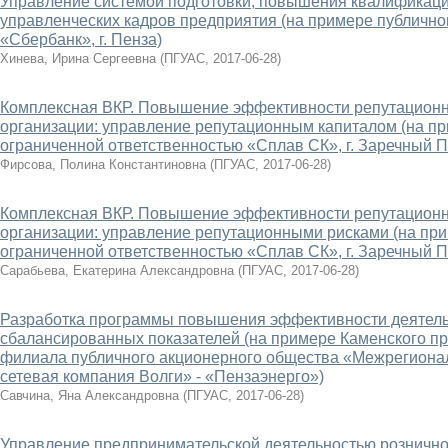
Управление системой подготовки, повышения квалификац
управленческих кадров предприятия (на примере публично
«Сбербанк», г. Пенза)
Хинева, Ирина Сергеевна
(
ПГУАС
,
2017-06-28
)
Комплексная ВКР. Повышение эффективности репутацион
организации: управление репутационным капиталом (на п
ограниченной ответственностью «Сплав СК», г. Заречный П
Фирсова, Полина Константиновна
(
ПГУАС
,
2017-06-28
)
Комплексная ВКР. Повышение эффективности репутацион
организации: управление репутационными рисками (на пр
ограниченной ответственностью «Сплав СК», г. Заречный П
Сарабьева, Екатерина Александровна
(
ПГУАС
,
2017-06-28
)
Разработка программы повышения эффективности деятель
сбалансированных показателей (на примере Каменского п
филиала публичного акционерного общества «Межрегиона
сетевая компания Волги» - «Пензаэнерго»)
Савчина, Яна Александровна
(
ПГУАС
,
2017-06-28
)
Управление предпринимательской деятельностью розничной