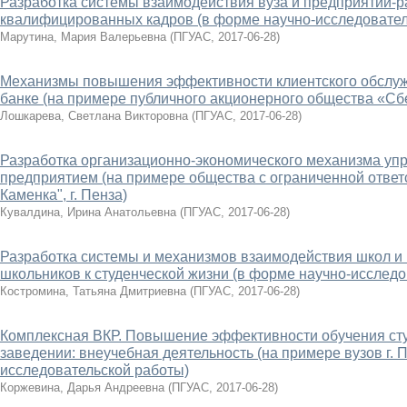
Разработка системы взаимодействия вуза и предприятий-р
квалифицированных кадров (в форме научно-исследовател
Марутина, Мария Валерьевна
(
ПГУАС
,
2017-06-28
)
Механизмы повышения эффективности клиентского обслу
банке (на примере публичного акционерного общества «Сбе
Лошкарева, Светлана Викторовна
(
ПГУАС
,
2017-06-28
)
Разработка организационно-экономического механизма у
предприятием (на примере общества с ограниченной ответ
Каменка", г. Пенза)
Кувалдина, Ирина Анатольевна
(
ПГУАС
,
2017-06-28
)
Разработка системы и механизмов взаимодействия школ и 
школьников к студенческой жизни (в форме научно-исследо
Костромина, Татьяна Дмитриевна
(
ПГУАС
,
2017-06-28
)
Комплексная ВКР. Повышение эффективности обучения ст
заведении: внеучебная деятельность (на примере вузов г. 
исследовательской работы)
Коржевина, Дарья Андреевна
(
ПГУАС
,
2017-06-28
)