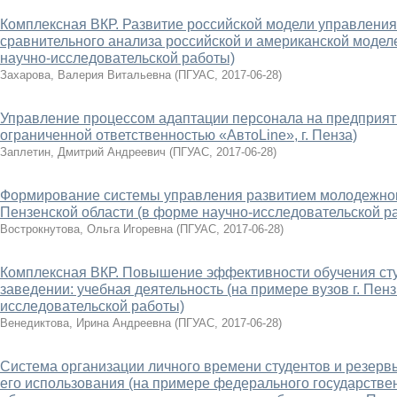
Комплексная ВКР. Развитие российской модели управления
сравнительного анализа российской и американской моде
научно-исследовательской работы)
Захарова, Валерия Витальевна
(
ПГУАС
,
2017-06-28
)
Управление процессом адаптации персонала на предприят
ограниченной ответственностью «АвтоLine», г. Пенза)
Заплетин, Дмитрий Андреевич
(
ПГУАС
,
2017-06-28
)
Формирование системы управления развитием молодежног
Пензенской области (в форме научно-исследовательской р
Вострокнутова, Ольга Игоревна
(
ПГУАС
,
2017-06-28
)
Комплексная ВКР. Повышение эффективности обучения ст
заведении: учебная деятельность (на примере вузов г. Пен
исследовательской работы)
Венедиктова, Ирина Андреевна
(
ПГУАС
,
2017-06-28
)
Система организации личного времени студентов и резер
его использования (на примере федерального государстве