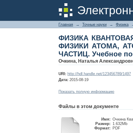
ФИЗИКА КВАНТОВ
Электрон
АТОМНОГО ЯДРА И 
Главная
→
Точные науки
→
Физика
ФИЗИКА КВАНТОВА
ФИЗИКИ АТОМА, А
ЧАСТИЦ. Учебное п
Очкина, Наталья Александров
URI:
http://hdl.handle.net/123456789/1497
Дата:
2015-08-19
Показать полную информацию
Файлы в этом документе
Имя:
Очкина Ква
Размер:
1.632Mb
Формат:
PDF