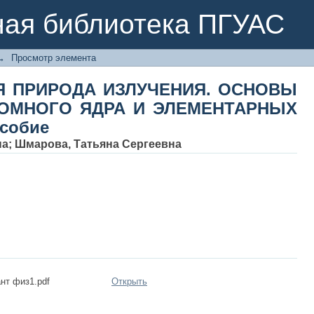
АЯ ПРИРОДА ИЗЛУЧЕНИЯ. ОСНОВ
ная библиотека ПГУАС
ЭЛЕМЕНТАРНЫХ ЧАСТИЦ. Учебное п
→
Просмотр элемента
Я ПРИРОДА ИЗЛУЧЕНИЯ. ОСНОВЫ
ТОМНОГО ЯДРА И ЭЛЕМЕНТАРНЫХ
особие
на
;
Шмарова, Татьяна Сергеевна
нт физ1.pdf
Открыть