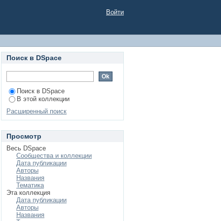
Ы ФИЗИКИ АТОМА,
Войти
особие
Поиск в DSpace
Поиск в DSpace
В этой коллекции
Расширенный поиск
Просмотр
Весь DSpace
Сообщества и коллекции
Дата публикации
Авторы
Названия
Тематика
Эта коллекция
Дата публикации
Авторы
Названия