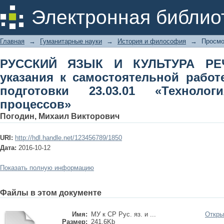
РУССКИЙ ЯЗЫК И КУЛЬТУРА 
Электронная библио
самостоятельной работе по направ
транспортных процессов»
Главная
→
Гуманитарные науки
→
История и философия
→
Просмо
РУССКИЙ ЯЗЫК И КУЛЬТУРА РЕЧ
указания к самостоятельной рабо
подготовки 23.03.01 «Технолог
процессов»
Погодин, Михаил Викторович
URI:
http://hdl.handle.net/123456789/1850
Дата:
2016-10-12
Показать полную информацию
Файлы в этом документе
Имя:
МУ к СР Рус. яз. и ...
Откры
Размер:
241.6Kb