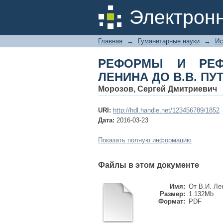
РЕФОРМЫ И РЕФОР
Электрон
Монография
Главная
→
Гуманитарные науки
→
Ис
РЕФОРМЫ И РЕФ
ЛЕНИНА ДО В.В. ПУ
Морозов, Сергей Дмитриевич
URI:
http://hdl.handle.net/123456789/1852
Дата:
2016-03-23
Показать полную информацию
Файлы в этом документе
Имя:
От В.И. Лен
Размер:
1.132Mb
Формат:
PDF