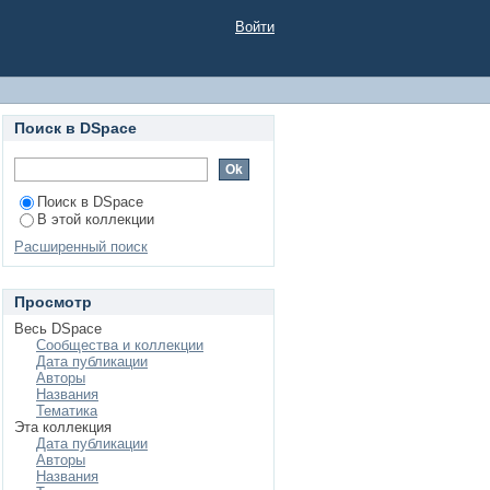
 ДО В.В. ПУТИНА.
Войти
Поиск в DSpace
Поиск в DSpace
В этой коллекции
Расширенный поиск
Просмотр
Весь DSpace
Сообщества и коллекции
Дата публикации
Авторы
Названия
Тематика
Эта коллекция
Дата публикации
Авторы
Названия