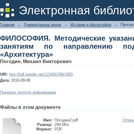
ФИЛОСОФИЯ. Методические ука
Электронная библио
направлению подготовки 07.03.01 «
Главная
→
Гуманитарные науки
→
История и философия
→
Просмо
ФИЛОСОФИЯ. Методические указани
занятиям по направлению подг
«Архитектура»
Погодин, Михаил Викторович
URI:
http://hdl.handle.net/123456789/1855
Дата:
2016-09-08
Показать полную информацию
Файлы в этом документе
Имя:
Погодин2.pdf
Откры
Размер:
299.6Kb
Формат:
PDF