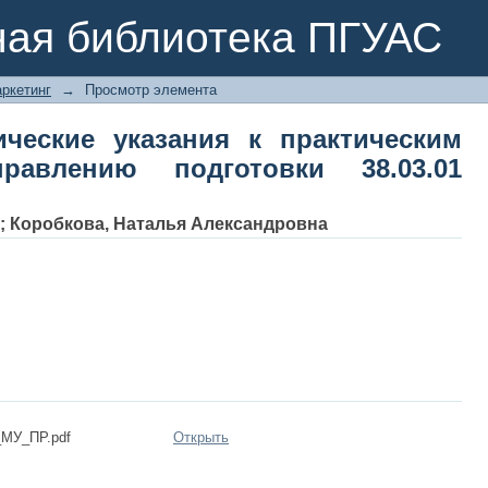
дические указания к практиче
ная библиотека ПГУАС
овки 38.03.01 «Экономика»
ркетинг
→
Просмотр элемента
ческие указания к практическим
равлению подготовки 38.03.01
;
Коробкова, Наталья Александровна
_МУ_ПР.pdf
Открыть