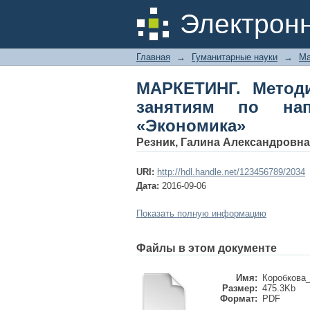
МАРКЕТИНГ. Мето
Электрон
направлению подгот
Главная
→
Гуманитарные науки
→
Ма
МАРКЕТИНГ. Методи
занятиям по нап
«Экономика»
Резник, Галина Александровна
URI:
http://hdl.handle.net/123456789/2034
Дата:
2016-09-06
Показать полную информацию
Файлы в этом документе
Имя:
Коробкова
Размер:
475.3Kb
Формат:
PDF