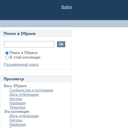
ским занятиям по
Войти
Поиск в DSpace
Поиск в DSpace
В этой коллекции
Расширенный поиск
Просмотр
Весь DSpace
Сообщества и коллекции
Дата публикации
Авторы
Названия
Тематика
Эта коллекция
Дата публикации
Авторы
Названия