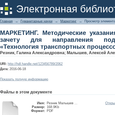
МАРКЕТИНГ. Методические указания 
Электронная библио
подготовки 23.03.01 «Технология т
Главная
→
Гуманитарные науки
→
Маркетинг
→
Просмотр элемент
МАРКЕТИНГ. Методические указани
зачету для направления подг
«Технология транспортных процесс
Резник, Галина Александровна
;
Малышев, Алексей Але
URI:
http://hdl.handle.net/123456789/2062
Дата:
2016-06-18
Показать полную информацию
Файлы в этом документе
Имя:
Резник Малышев ...
Откры
Размер:
168.9Kb
Формат:
PDF