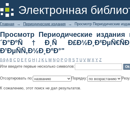
Просмотр Периодические изда
Электронная библио
Ð£Ð½Ð¸Ð²ÐµÑ€ÑÐ¸Ñ‚ÐµÑ‚ÑÐºÐ¾Ð³Ð¾ 
Главная
→
Периодические издания
→
Просмотр Периодические издан
Просмотр Периодические издания 
´Ð°ÐºÑ†Ð¸Ñ Ð£Ð½Ð¸Ð²ÐµÑ€ÑÐ¸Ñ
Ð’ÐµÑÑ‚Ð½Ð¸ÐºÐ°"
0-9
A
B
C
D
E
F
G
H
I
J
K
L
M
N
O
P
Q
R
S
T
U
V
W
X
Y
Z
Или введите первые несколько символов:
Отсортировать по:
Порядку:
Резу
К сожалению, этот поиск не дал результатов.