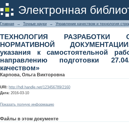
ТЕХНОЛОГИЯ РАЗРАБОТКИ СТАНДА
Электронная библио
Методические указания к сам
направлению подготовки 27.04.02 «
Главная
→
Точные науки
→
Управление качеством и технология стро
ТЕХНОЛОГИЯ РАЗРАБОТКИ 
НОРМАТИВНОЙ ДОКУМЕНТАЦИИ.
указания к самостоятельной раб
направлению подготовки 27.04
качеством»
Карпова, Ольга Викторовна
URI:
http://hdl.handle.net/123456789/2160
Дата:
2016-03-10
Показать полную информацию
Файлы в этом документе