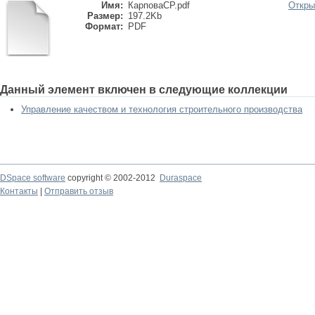
Имя:
КарповаСР.pdf
Откры
Размер:
197.2Kb
Формат:
PDF
Данный элемент включен в следующие коллекции
Управление качеством и технология строительного производства
DSpace software
copyright © 2002-2012
Duraspace
Контакты
|
Отправить отзыв