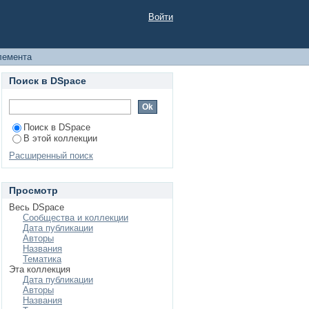
дические указания
Войти
тельство»
лемента
Поиск в DSpace
Поиск в DSpace
В этой коллекции
Расширенный поиск
Просмотр
Весь DSpace
Сообщества и коллекции
Дата публикации
Авторы
Названия
Тематика
Эта коллекция
Дата публикации
Авторы
Названия