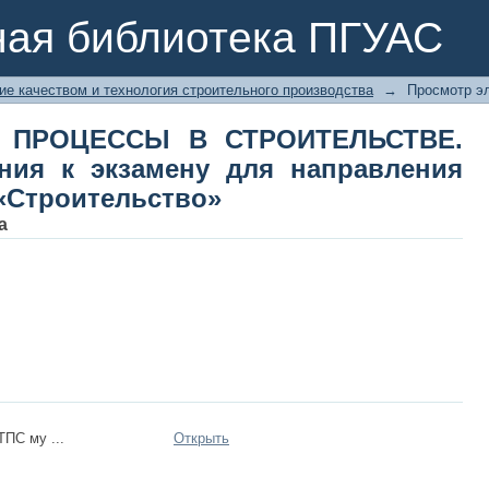
ПРОЦЕССЫ В СТРОИТЕЛЬСТВЕ. Мето
ная библиотека ПГУАС
авления подготовки 08.03.01 «Строи
ие качеством и технология строительного производства
→
Просмотр э
 ПРОЦЕССЫ В СТРОИТЕЛЬСТВЕ.
ания к экзамену для направления
 «Строительство»
а
ТПС му ...
Открыть