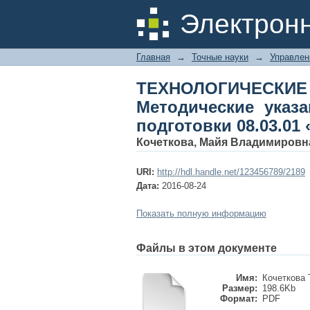
ТЕХНОЛОГИЧЕСКИЕ 
Электрон
к экзамену для напр
Главная
→
Точные науки
→
Управлен
ТЕХНОЛОГИЧЕСКИЕ
Методические указ
подготовки 08.03.01
Кочеткова, Майя Владимировн
URI:
http://hdl.handle.net/123456789/2189
Дата:
2016-08-24
Показать полную информацию
Файлы в этом документе
Имя:
Кочеткова 
Размер:
198.6Kb
Формат:
PDF