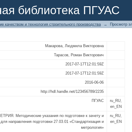
дические указания по подготовке к
ная библиотека ПГУАС
готовки 27.03.01 «Стандартизация и
ие качеством и технология строительного производства
→
Просмотр э
Макарова, Людмила Викторовна
Тарасов, Роман Викторович
2017-07-17T12:01:59Z
2017-07-17T12:01:59Z
2016-06-06
http://hdl.handle.net/123456789/2235
ПГУАС
ru_RU,
en_EN
ТРИЯ. Методические указания по подготовке к зачету и
ru_RU,
 для направления подготовки 27.03.01 «Стандартизация и
en_EN
метрология»