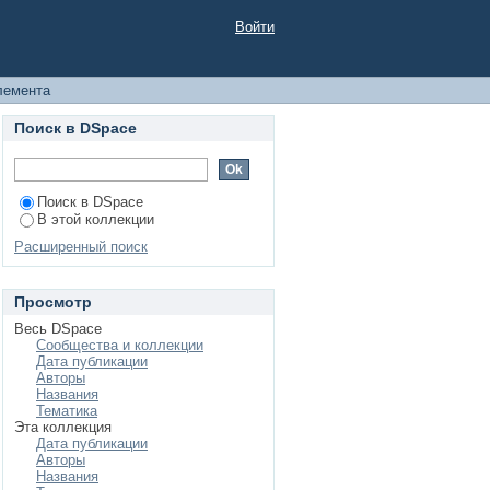
 зачету и экзамену
Войти
 метрология»
лемента
Поиск в DSpace
Поиск в DSpace
В этой коллекции
Расширенный поиск
Просмотр
Весь DSpace
Сообщества и коллекции
Дата публикации
Авторы
Названия
Тематика
Эта коллекция
Дата публикации
Авторы
Названия