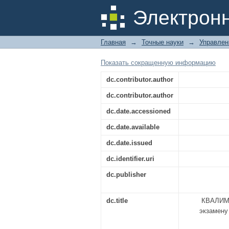
КВАЛИМЕТРИЯ. Мето
Электрон
для направления под
Главная
→
Точные науки
→
Управлен
Показать сокращенную информацию
dc.contributor.author
dc.contributor.author
dc.date.accessioned
dc.date.available
dc.date.issued
dc.identifier.uri
dc.publisher
dc.title
КВАЛИМЕ
экзамену