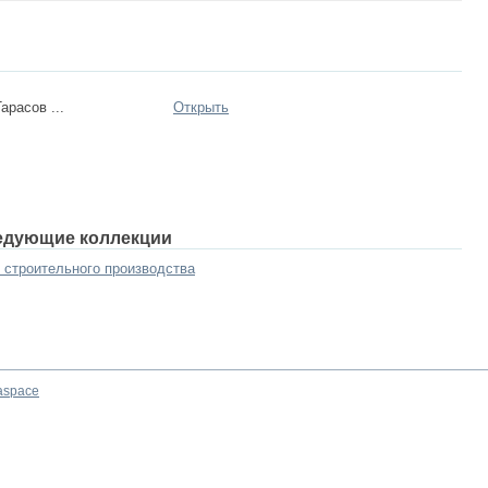
арасов ...
Открыть
едующие коллекции
 строительного производства
aspace