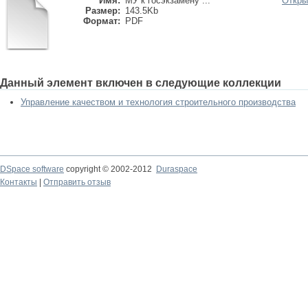
Имя:
МУ к госэкзамену ...
Откры
Размер:
143.5Kb
Формат:
PDF
Данный элемент включен в следующие коллекции
Управление качеством и технология строительного производства
DSpace software
copyright © 2002-2012
Duraspace
Контакты
|
Отправить отзыв