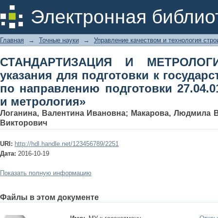
СТАНДАРТИЗАЦИЯ И МЕТРОЛОГИЯ. Ме
Электронная библио
государственному экзамену по
«Стандартизация и метрология»
Главная
→
Точные науки
→
Управление качеством и технология стро
СТАНДАРТИЗАЦИЯ И МЕТРОЛОГИЯ
указания для подготовки к государ
по направлению подготовки 27.04.0
и метрология»
Логанина, Валентина Ивановна
;
Макарова, Людмила 
Викторович
URI:
http://hdl.handle.net/123456789/2251
Дата:
2016-10-19
Показать полную информацию
Файлы в этом документе