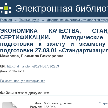
ЭКОНОМИКА КАЧЕСТВА, СТА
Электронная библио
Методические указания для подгото
подготовки 27.03.01 «Стандартизаци
Главная
→
Точные науки
→
Управление качеством и технология стро
ЭКОНОМИКА КАЧЕСТВА, СТА
СЕРТИФИКАЦИИ. Методически
подготовки к зачету и экзамен
подготовки 27.03.01 «Стандартизаци
Макарова, Людмила Викторовна
URI:
http://hdl.handle.net/123456789/2253
Дата:
2016-06-11
Показать полную информацию
Файлы в этом документе
Имя:
МУ к зачету, экз-ку ...
Откры
Размер:
182.9Kb