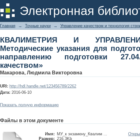
КВАЛИМЕТРИЯ И УПРАВЛЕНИЕ КАЧ
Электронная библио
подготовки к экзамену по направл
качеством»
Главная
→
Точные науки
→
Управление качеством и технология стро
КВАЛИМЕТРИЯ И УПРАВЛЕНИ
Методические указания для подгото
направлению подготовки 27.04
качеством»
Макарова, Людмила Викторовна
URI:
http://hdl.handle.net/123456789/2262
Дата:
2016-06-10
Показать полную информацию
Файлы в этом документе
Имя:
МУ_к экзамену_Квалим ...
Откры
Размер:
216.3Kb