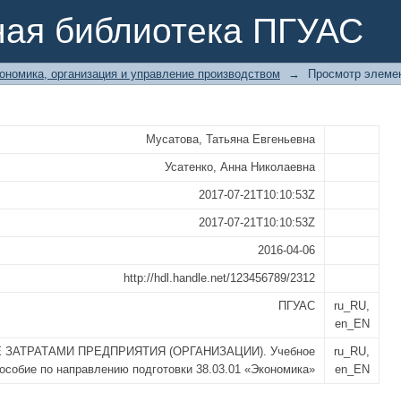
ТАМИ ПРЕДПРИЯТИЯ (ОРГАНИЗАЦИИ)
ная библиотека ПГУАС
готовки 38.03.01 «Экономика»
ономика, организация и управление производством
→
Просмотр элеме
Мусатова, Татьяна Евгеньевна
Усатенко, Анна Николаевна
2017-07-21T10:10:53Z
2017-07-21T10:10:53Z
2016-04-06
http://hdl.handle.net/123456789/2312
ПГУАС
ru_RU,
en_EN
 ЗАТРАТАМИ ПРЕДПРИЯТИЯ (ОРГАНИЗАЦИИ). Учебное
ru_RU,
особие по направлению подготовки 38.03.01 «Экономика»
en_EN