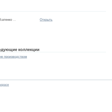
сатенко ...
Открыть
едующие коллекции
ние производством
aspace