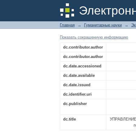
УПРАВЛЕНИЕ ЗАТРА
Электрон
по направлению под
Главная
→
Гуманитарные науки
→
Эк
Показать сокращенную информацию
dc.contributor.author
dc.contributor.author
dc.date.accessioned
dc.date.available
dc.date.issued
dc.identifier.uri
dc.publisher
dc.title
УПРАВЛЕНИЕ
п