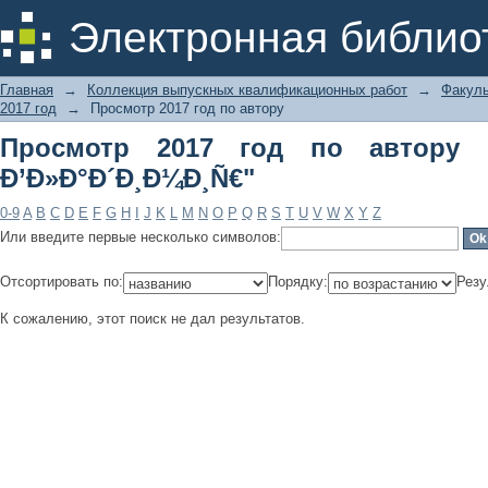
Просмотр 2017 год по автору "ÐšÐ°
Электронная библио
Главная
→
Коллекция выпускных квалификационных работ
→
Факуль
2017 год
→
Просмотр 2017 год по автору
Просмотр 2017 год по автору "
Ð’Ð»Ð°Ð´Ð¸Ð¼Ð¸Ñ€"
0-9
A
B
C
D
E
F
G
H
I
J
K
L
M
N
O
P
Q
R
S
T
U
V
W
X
Y
Z
Или введите первые несколько символов:
Отсортировать по:
Порядку:
Резу
К сожалению, этот поиск не дал результатов.