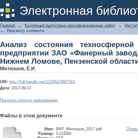
Анализ состояния техносферно
Электронная библио
«Фанерный завод. Власть труда» в 
Главная
→
Коллекция выпускных квалификационных работ
→
Инстит
→
Просмотр элемента
Анализ состояния техносферной
предприятии ЗАО «Фанерный завод. 
Нижнем Ломове, Пензенской област
Митюшов, Е.И.
URI:
http://hdl.handle.net/123456789/2361
Дата:
2017-09-13
Показать полную информацию
Файлы в этом документе
Имя:
ВКР_Митюшов_2017.pdf
Откры
Размер:
5.011Mb