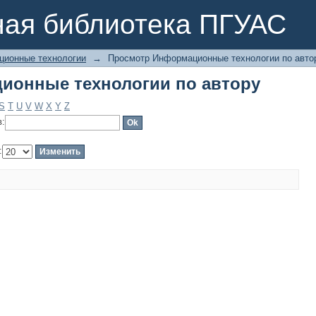
ионные технологии по автору
ная библиотека ПГУАС
ионные технологии
→
Просмотр Информационные технологии по авто
ионные технологии по автору
S
T
U
V
W
X
Y
Z
в:
: