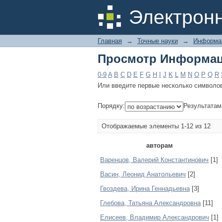
Просмотр Информац
Электрон
Главная
→
Точные науки
→
Информац
Просмотр Информац
0-9
A
B
C
D
E
F
G
H
I
J
K
L
M
N
O
P
Q
R
Или введите первые несколько символо
Порядку:
Результатам
Отображаемые элементы 1-12 из 12
авторам
Варенцов, Валерий Константинович
[1]
Васин, Леонид Анатольевич
[2]
Гвоздева, Ирина Геннадьевна
[3]
Глебова, Татьяна Александровна
[11]
Елисеев, Владимир Александрович
[1]