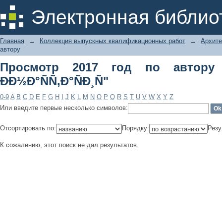
Просмотр 2017 год по автору "Ð—Ð¾Ñ
Электронная библио
Главная
→
Коллекция выпускных квалификационных работ
→
Архите
автору
Просмотр 2017 год по автору
ÐÐ½Ð°ÑÑ‚Ð°ÑÐ¸Ñ"
0-9
A
B
C
D
E
F
G
H
I
J
K
L
M
N
O
P
Q
R
S
T
U
V
W
X
Y
Z
Или введите первые несколько символов:
Отсортировать по:
Порядку:
Резу
К сожалению, этот поиск не дал результатов.