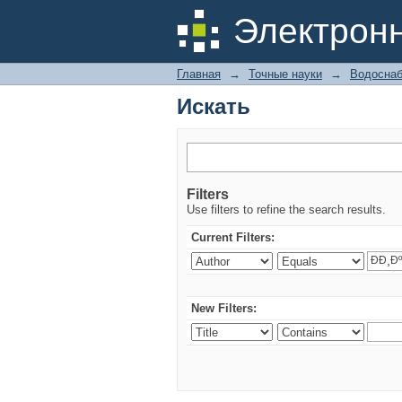
Искать
Электрон
Главная
→
Точные науки
→
Водоснаб
Искать
Filters
Use filters to refine the search results.
Current Filters:
New Filters: