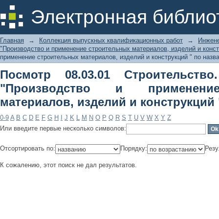
Посмотр 08.03.01 Строительств
Электронная библио
применение строительных матер
названию
Главная
→
Коллекция выпускных квалификационных работ
→
Инжене
"Производство и применение строительных материалов, изделий и конст
применение строительных материалов, изделий и конструкций " по назв
Посмотр 08.03.01 Строительство
"Производство и применени
материалов, изделий и конструкций
0-9
A
B
C
D
E
F
G
H
I
J
K
L
M
N
O
P
Q
R
S
T
U
V
W
X
Y
Z
Или введите первые несколько символов:
Отсортировать по:
Порядку:
Резу
К сожалению, этот поиск не дал результатов.