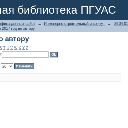
о автору
ная библиотека ПГУАС
ификационных работ
→
Инженерно-строительный институт
→
08.04.0
 2017 год по автору
о автору
S
T
U
V
W
X
Y
Z
в:
: