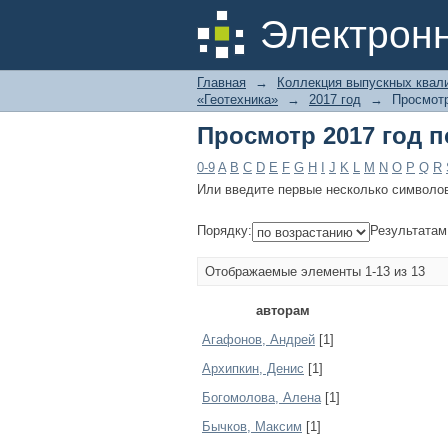
Просмотр 2017 год п
Электрон
Главная
→
Коллекция выпускных квал
«Геотехника»
→
2017 год
→
Просмотр
Просмотр 2017 год п
0-9
A
B
C
D
E
F
G
H
I
J
K
L
M
N
O
P
Q
R
Или введите первые несколько символо
Порядку:
Результатам
Отображаемые элементы 1-13 из 13
авторам
Агафонов, Андрей
[1]
Архипкин, Денис
[1]
Богомолова, Алена
[1]
Бычков, Максим
[1]