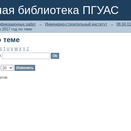
о теме
ная библиотека ПГУАС
ификационных работ
→
Инженерно-строительный институт
→
08.04.0
 2017 год по теме
о теме
S
T
U
V
W
X
Y
Z
в:
:
атов.