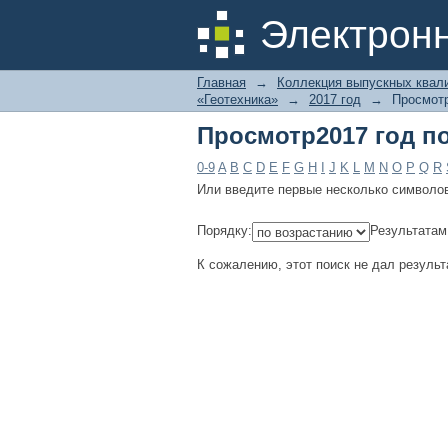
Просмотр2017 год п
Электрон
Главная
→
Коллекция выпускных квал
«Геотехника»
→
2017 год
→
Просмотр
Просмотр2017 год п
0-9
A
B
C
D
E
F
G
H
I
J
K
L
M
N
O
P
Q
R
Или введите первые несколько символо
Порядку:
Результатам
К сожалению, этот поиск не дал результ