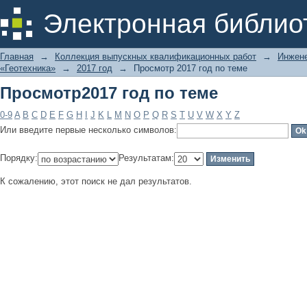
Просмотр2017 год по теме
Электронная библио
Главная
→
Коллекция выпускных квалификационных работ
→
Инжене
«Геотехника»
→
2017 год
→
Просмотр 2017 год по теме
Просмотр2017 год по теме
0-9
A
B
C
D
E
F
G
H
I
J
K
L
M
N
O
P
Q
R
S
T
U
V
W
X
Y
Z
Или введите первые несколько символов:
Порядку:
Результатам:
К сожалению, этот поиск не дал результатов.