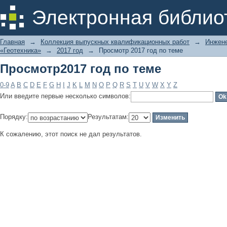
Просмотр2017 год по теме
Электронная библио
Главная
→
Коллекция выпускных квалификационных работ
→
Инжене
«Геотехника»
→
2017 год
→
Просмотр 2017 год по теме
Просмотр2017 год по теме
0-9
A
B
C
D
E
F
G
H
I
J
K
L
M
N
O
P
Q
R
S
T
U
V
W
X
Y
Z
Или введите первые несколько символов:
Порядку:
Результатам:
К сожалению, этот поиск не дал результатов.