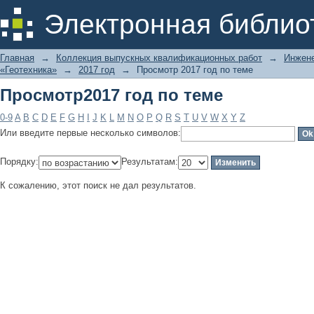
Просмотр2017 год по теме
Электронная библио
Главная
→
Коллекция выпускных квалификационных работ
→
Инжене
«Геотехника»
→
2017 год
→
Просмотр 2017 год по теме
Просмотр2017 год по теме
0-9
A
B
C
D
E
F
G
H
I
J
K
L
M
N
O
P
Q
R
S
T
U
V
W
X
Y
Z
Или введите первые несколько символов:
Порядку:
Результатам:
К сожалению, этот поиск не дал результатов.