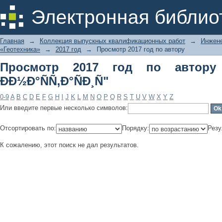
Просмотр 2017 год по автору "Ð“ÑƒÐ
Электронная библио
Главная
→
Коллекция выпускных квалификационных работ
→
Инжене
«Геотехника»
→
2017 год
→
Просмотр 2017 год по автору
Просмотр 2017 год по автору
ÐÐ½Ð°ÑÑ‚Ð°ÑÐ¸Ñ"
0-9
A
B
C
D
E
F
G
H
I
J
K
L
M
N
O
P
Q
R
S
T
U
V
W
X
Y
Z
Или введите первые несколько символов:
Отсортировать по:
Порядку:
Резу
К сожалению, этот поиск не дал результатов.