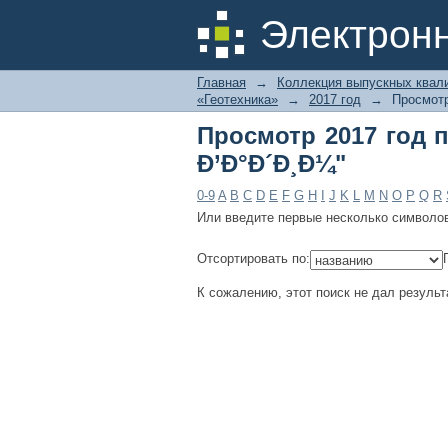
Просмотр 2017 год 
Электрон
Главная
→
Коллекция выпускных квал
«Геотехника»
→
2017 год
→
Просмотр
Просмотр 2017 год 
Ð’Ð°Ð´Ð¸Ð¼"
0-9
A
B
C
D
E
F
G
H
I
J
K
L
M
N
O
P
Q
R
Или введите первые несколько символо
Отсортировать по:
К сожалению, этот поиск не дал результ