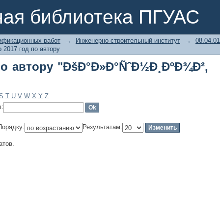
по автору "ÐšÐ°Ð»Ð°ÑˆÐ½Ð¸ÐºÐ¾Ð², Ð
ная библиотека ПГУАС
ификационных работ
→
Инженерно-строительный институт
→
08.04.0
 2017 год по автору
по автору "ÐšÐ°Ð»Ð°ÑˆÐ½Ð¸ÐºÐ¾Ð²,
S
T
U
V
W
X
Y
Z
в:
Порядку:
Результатам:
атов.