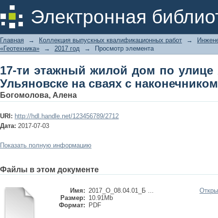
17-ти этажный жилой дом по улице 
Электронная библио
наконечником
Главная
→
Коллекция выпускных квалификационных работ
→
Инжене
«Геотехника»
→
2017 год
→
Просмотр элемента
17-ти этажный жилой дом по улице 
Ульяновске на сваях с наконечником
Богомолова, Алена
URI:
http://hdl.handle.net/123456789/2712
Дата:
2017-07-03
Показать полную информацию
Файлы в этом документе
Имя:
2017_О_08.04.01_Б ...
Откры
Размер:
10.91Mb
Формат:
PDF