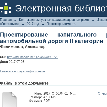
Проектирование капитального рем
Электронная библио
категории
Главная
→
Коллекция выпускных квалификационных работ
→
Инжене
«Геотехника»
→
2017 год
→
Просмотр элемента
Проектирование капитального 
автомобильной дороги II категории
Филимонов, Александр
URI:
http://hdl.handle.net/123456789/2729
Дата:
2017-07-03
Показать полную информацию
Файлы в этом документе
Имя:
2017_О_08.04.01_Ф ...
Откры
Размер:
47.60Mb
Формат:
PDF