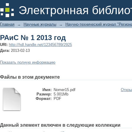
РАиС № 1 2013 год
Электронная библио
Главная
→
Научные журналы
→
Научно-технический журнал "Региона
РАиС № 1 2013 год
URI:
http://hdl.handle.net/123456789/2925
Дата:
2013-02-13
Показать полную информацию
Файлы в этом документе
Имя:
Nomer15.pdf
Откры
Размер:
5.001Mb
Формат:
PDF
Данный элемент включен в следующие коллекции