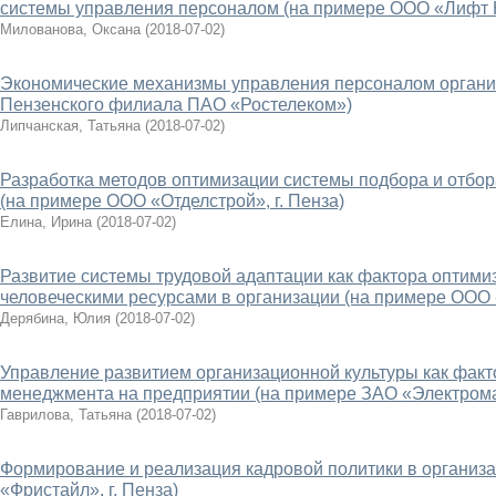
системы управления персоналом (на примере ООО «Лифт Ко
Милованова, Оксана
(
2018-07-02
)
Экономические механизмы управления персоналом органи
Пензенского филиала ПАО «Ростелеком»)
Липчанская, Татьяна
(
2018-07-02
)
Разработка методов оптимизации системы подбора и отбор
(на примере ООО «Отделстрой», г. Пенза)
Елина, Ирина
(
2018-07-02
)
Развитие системы трудовой адаптации как фактора оптими
человеческими ресурсами в организации (на примере ООО 
Дерябина, Юлия
(
2018-07-02
)
Управление развитием организационной культуры как фак
менеджмента на предприятии (на примере ЗАО «Электромаг
Гаврилова, Татьяна
(
2018-07-02
)
Формирование и реализация кадровой политики в организ
«Фристайл», г. Пенза)