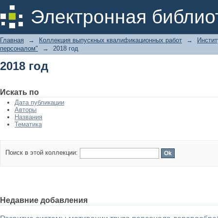
2018 год
Электронная библио
Главная
→
Коллекция выпускных квалификационных работ
→
Инстит
персоналом"
→
2018 год
2018 год
Искать по
Дата публикации
Авторы
Названия
Тематика
Поиск в этой коллекции:
Недавние добавления