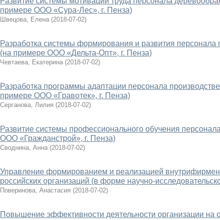
Развитие системы мотивации труда персонала деревообр
примере ООО «Сура-Лес», г. Пенза)
Швецова, Елена
(
2018-07-02
)
Разработка системы формирования и развития персонала 
(на примере ООО «Дельта-Опт», г. Пенза)
Чевтаева, Екатерина
(
2018-07-02
)
Разработка программы адаптации персонала производстве
примере ООО «Гравотек», г. Пенза)
Серганова, Лилия
(
2018-07-02
)
Развитие системы профессионального обучения персонала
ООО «Гражданстрой», г. Пенза)
Своднина, Анна
(
2018-07-02
)
Управление формированием и реализацией внутрифирмен
российских организаций (в форме научно-исследовательск
Поверинова, Анастасия
(
2018-07-02
)
Повышение эффективности деятельности организации на 