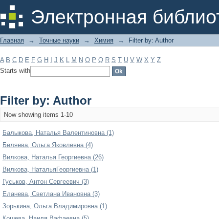
Filter by: Author
Электронная библио
Главная
→
Точные науки
→
Химия
→
Filter by: Author
A
B
C
D
E
F
G
H
I
J
K
L
M
N
O
P
Q
R
S
T
U
V
W
X
Y
Z
Starts with
Filter by: Author
Now showing items 1-10
Балыкова, Наталья Валентиновна (1)
Беляева, Ольга Яковлевна (4)
Вилкова, Наталья Георгиевна (26)
Вилкова, НатальяГеоргиевна (1)
Гуськов, Антон Сергеевич (3)
Еланева, Светлана Ивановна (3)
Зорькина, Ольга Владимировна (1)
Кошева, Наиля Вафаевна (5)